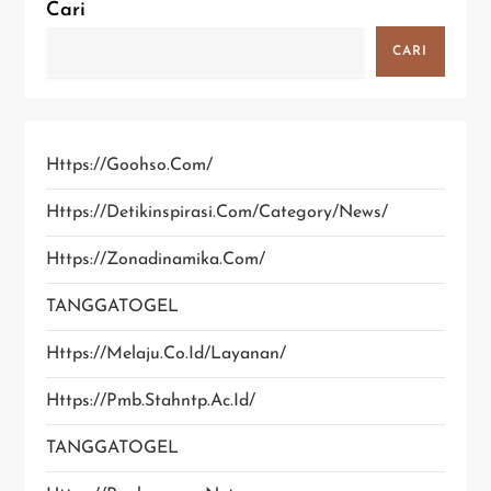
Cari
CARI
Https://goohso.com/
Https://detikinspirasi.com/category/news/
Https://zonadinamika.com/
TANGGATOGEL
Https://melaju.co.id/layanan/
Https://pmb.stahntp.ac.id/
TANGGATOGEL