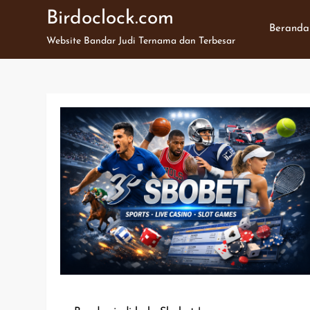
Skip
Birdoclock.com
to
Beranda
Website Bandar Judi Ternama dan Terbesar
content