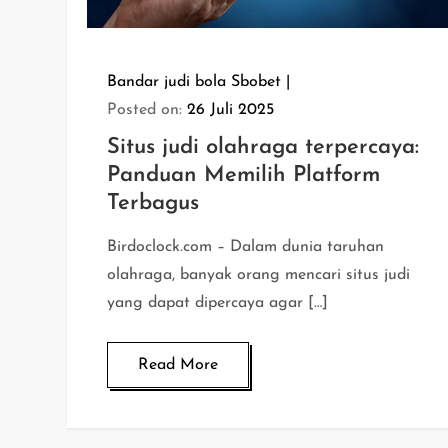
Bandar judi bola Sbobet
Posted on:
26 Juli 2025
Situs judi olahraga terpercaya:
Panduan Memilih Platform
Terbagus
Birdoclock.com – Dalam dunia taruhan
olahraga, banyak orang mencari situs judi
yang dapat dipercaya agar […]
Read More