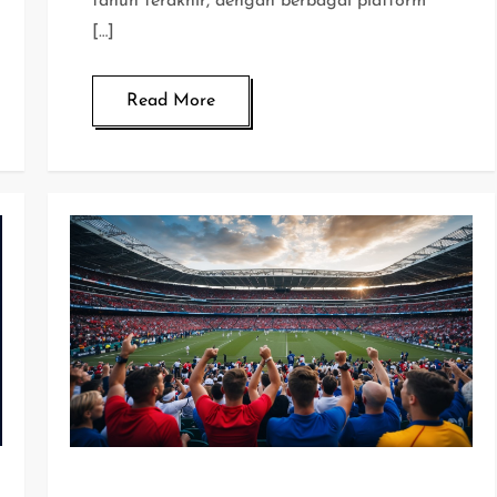
tahun terakhir, dengan berbagai platform
[…]
Read More