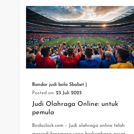
Bandar judi bola Sbobet
Posted on:
23 Juli 2025
Judi Olahraga Online: untuk
pemula
Birdoclock.com – Judi olahraga online telah