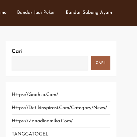
ino
Bandar Judi Poker
Bandar Sabung Ayam
Cari
CARI
Https://goohso.com/
Https://detikinspirasi.com/category/news/
Https://zonadinamika.com/
TANGGATOGEL