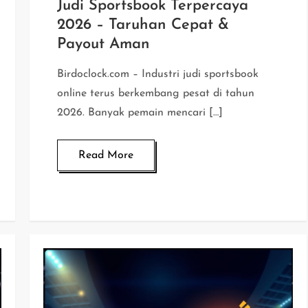
Judi Sportsbook Terpercaya
2026 – Taruhan Cepat &
Payout Aman
Birdoclock.com – Industri judi sportsbook
online terus berkembang pesat di tahun
2026. Banyak pemain mencari […]
Read More