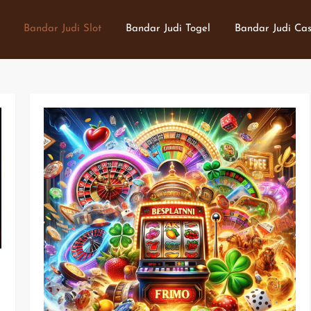
Bandar Judi Slot
Bandar Judi Togel
Bandar Judi Cas