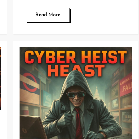
Read More