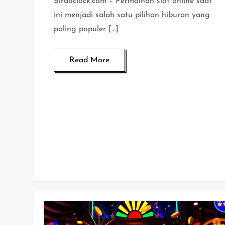
Birdoclock.com – Permainan slot online saat
ini menjadi salah satu pilihan hiburan yang
paling populer […]
Read More