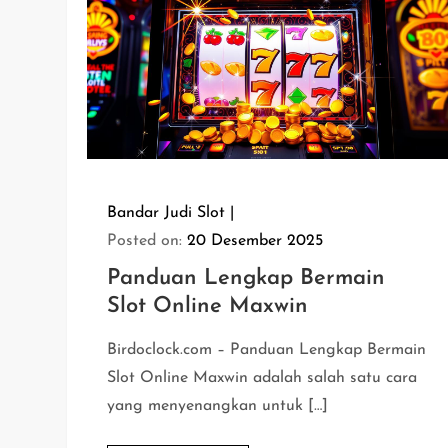
Bandar Judi Slot
Posted on:
20 Desember 2025
Panduan Lengkap Bermain
Slot Online Maxwin
Birdoclock.com – Panduan Lengkap Bermain
Slot Online Maxwin adalah salah satu cara
yang menyenangkan untuk […]