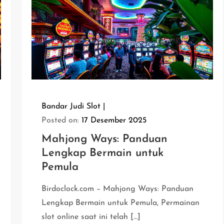
Bandar Judi Slot
Posted on:
17 Desember 2025
Mahjong Ways: Panduan
Lengkap Bermain untuk
Pemula
Birdoclock.com – Mahjong Ways: Panduan
Lengkap Bermain untuk Pemula, Permainan
slot online saat ini telah […]