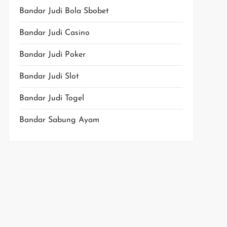
Bandar Judi Bola Sbobet
Bandar Judi Casino
Bandar Judi Poker
Bandar Judi Slot
Bandar Judi Togel
Bandar Sabung Ayam