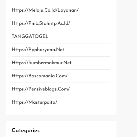
Https://melaju.co.id/layanan/
Https://pmb.stahntp.ac.id/
TANGGATOGEL
Https://pppharyana.net
Https://sumbermakmur.net
Https://bascomania.com/
Https://pensiveblogs.com/
Https://Masterpaito/
Categories