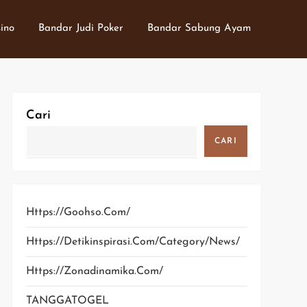
ino
Bandar Judi Poker
Bandar Sabung Ayam
Cari
CARI
Https://goohso.com/
Https://detikinspirasi.com/category/news/
Https://zonadinamika.com/
TANGGATOGEL