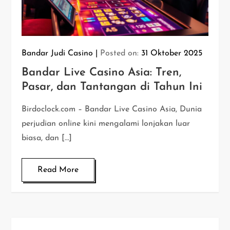
Bandar Judi Casino
Posted on:
31 Oktober 2025
Bandar Live Casino Asia: Tren,
Pasar, dan Tantangan di Tahun Ini
Birdoclock.com – Bandar Live Casino Asia, Dunia
perjudian online kini mengalami lonjakan luar
biasa, dan […]
Read More