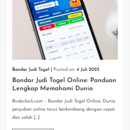
Bandar Judi Togel
Posted on:
4 Juli 2025
Bandar Judi Togel Online: Panduan
Lengkap Memahami Dunia
Birdoclock.com – Bandar Judi Togel Online, Dunia
perjudian online terus berkembang dengan cepat,
dan salah […]