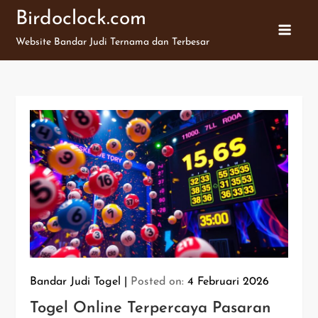
Skip
Birdoclock.com
to
Website Bandar Judi Ternama dan Terbesar
content
Bandar Judi Togel
Posted on:
4 Februari 2026
Togel Online Terpercaya Pasaran