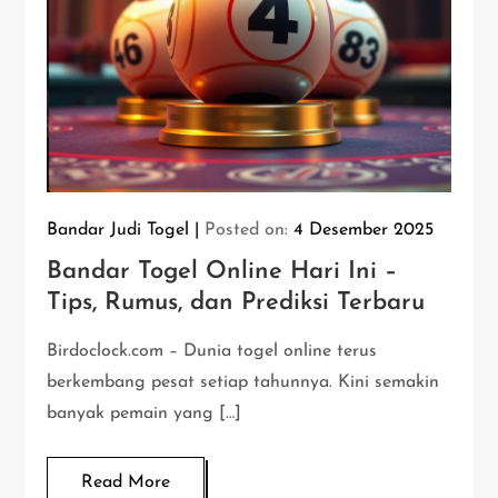
Bandar Judi Togel
Posted on:
4 Desember 2025
Bandar Togel Online Hari Ini –
Tips, Rumus, dan Prediksi Terbaru
Birdoclock.com – Dunia togel online terus
berkembang pesat setiap tahunnya. Kini semakin
banyak pemain yang […]
Read More