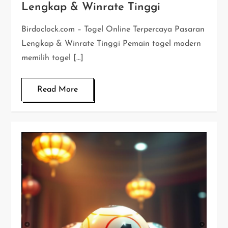
Lengkap & Winrate Tinggi
Birdoclock.com – Togel Online Terpercaya Pasaran
Lengkap & Winrate Tinggi Pemain togel modern
memilih togel […]
Read More