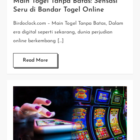
Main Togel Tanpa Batas: Sensasi
Seru di Bandar Togel Online
Birdoclock.com – Main Togel Tanpa Batas, Dalam
era digital seperti sekarang, dunia perjudian
online berkembang […]
Read More