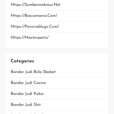
Https://sumbermakmur.net
Https://bascomania.com/
Https://pensiveblogs.com/
Https://Masterpaito/
Categories
Bandar Judi Bola Sbobet
Bandar Judi Casino
Bandar Judi Poker
Bandar Judi Slot