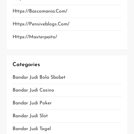
Https://bascomania.com/
Https://pensiveblogs.com/
Https://Masterpaito/
Categories
Bandar Judi Bola Sbobet
Bandar Judi Casino
Bandar Judi Poker
Bandar Judi Slot
Bandar Judi Togel