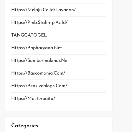
Https://melaju.co.id/layanan/
Https://pmb.stahntp.ac.id/
TANGGATOGEL
Https://pppharyana.net
Https://sumbermakmur.net
Https://bascomania.com/
Https://pensiveblogs.com/
Https://Masterpaito/
Categories