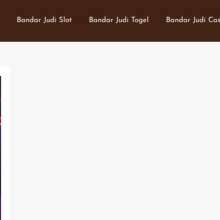
Bandar Judi Slot
Bandar Judi Togel
Bandar Judi Cas