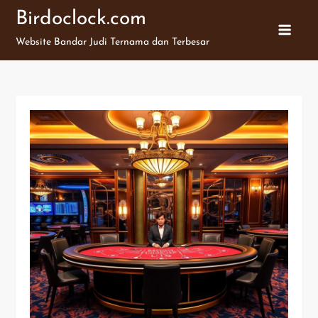
Skip
Birdoclock.com
to
Website Bandar Judi Ternama dan Terbesar
content