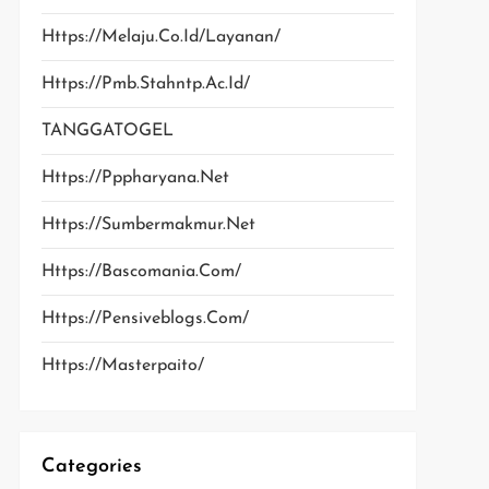
Https://melaju.co.id/layanan/
Https://pmb.stahntp.ac.id/
TANGGATOGEL
Https://pppharyana.net
Https://sumbermakmur.net
Https://bascomania.com/
Https://pensiveblogs.com/
Https://Masterpaito/
Categories