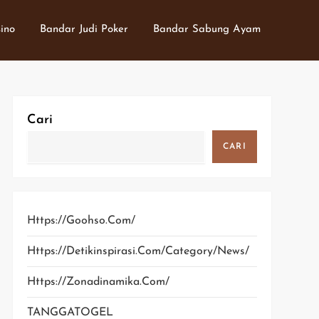
ino
Bandar Judi Poker
Bandar Sabung Ayam
Cari
CARI
Https://goohso.com/
Https://detikinspirasi.com/category/news/
Https://zonadinamika.com/
TANGGATOGEL