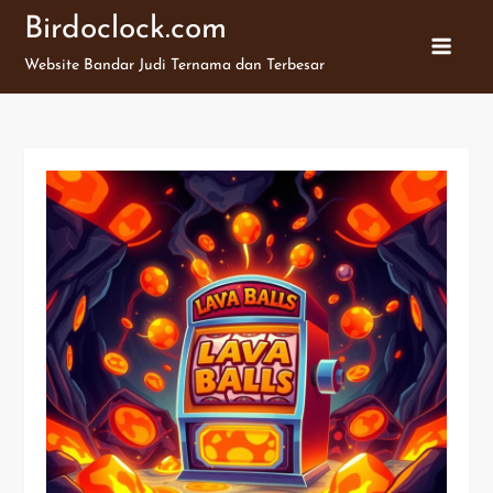
Skip
Birdoclock.com
to
Website Bandar Judi Ternama dan Terbesar
content