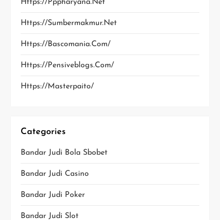
Https://pppharyana.net
Https://sumbermakmur.net
Https://bascomania.com/
Https://pensiveblogs.com/
Https://Masterpaito/
Categories
Bandar Judi Bola Sbobet
Bandar Judi Casino
Bandar Judi Poker
Bandar Judi Slot