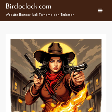
Skip
Birdoclock.com
to
Website Bandar Judi Ternama dan Terbesar
content