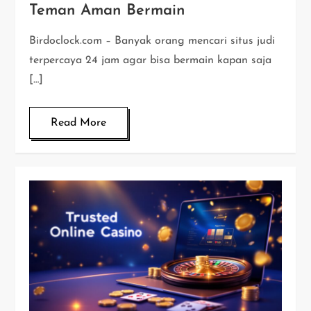
Teman Aman Bermain
Birdoclock.com – Banyak orang mencari situs judi
terpercaya 24 jam agar bisa bermain kapan saja
[…]
Read More