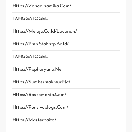
Https://zonadinamika.com/
TANGGATOGEL
Https://melaju.co.id/layanan/
Https://pmb.stahntp.ac.id/
TANGGATOGEL
Https://pppharyana.net
Https://sumbermakmur.net
Https://bascomania.com/
Https://pensiveblogs.com/
Https://Masterpaito/