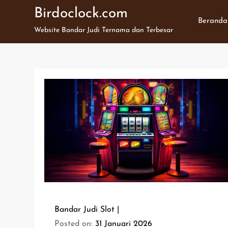
Skip
Birdoclock.com
to
Beranda
Website Bandar Judi Ternama dan Terbesar
content
Bandar Judi Slot
Posted on:
31 Januari 2026