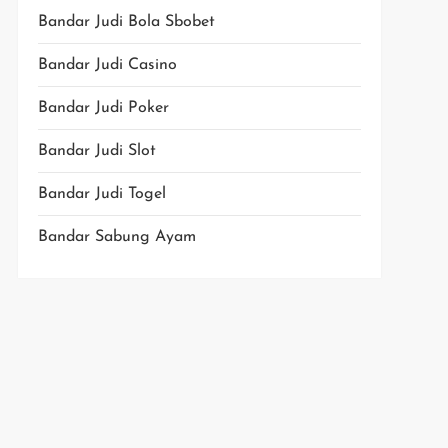
Bandar Judi Bola Sbobet
Bandar Judi Casino
Bandar Judi Poker
Bandar Judi Slot
Bandar Judi Togel
Bandar Sabung Ayam