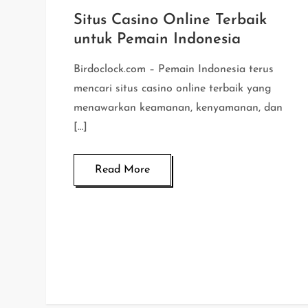
Situs Casino Online Terbaik
untuk Pemain Indonesia
Birdoclock.com – Pemain Indonesia terus
mencari situs casino online terbaik yang
menawarkan keamanan, kenyamanan, dan
[…]
Read More