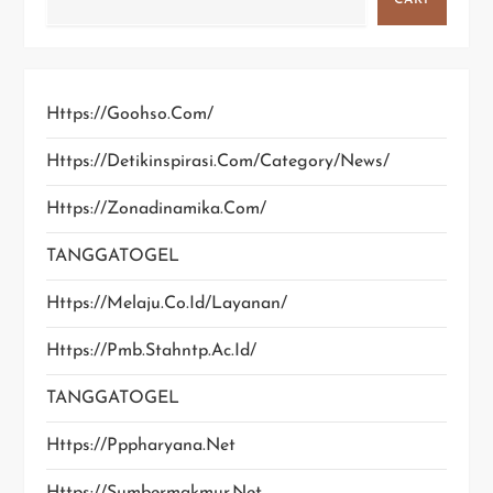
CARI
Https://goohso.com/
Https://detikinspirasi.com/category/news/
Https://zonadinamika.com/
TANGGATOGEL
Https://melaju.co.id/layanan/
Https://pmb.stahntp.ac.id/
TANGGATOGEL
Https://pppharyana.net