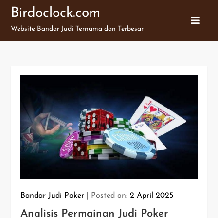
Skip
Birdoclock.com
to
Website Bandar Judi Ternama dan Terbesar
content
Bandar Judi Poker
Posted on:
2 April 2025
Analisis Permainan Judi Poker