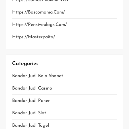
Https://sumbermakmur.net
Https://bascomania.com/
Https://pensiveblogs.com/
Https://Masterpaito/
Categories
Bandar Judi Bola Sbobet
Bandar Judi Casino
Bandar Judi Poker
Bandar Judi Slot
Bandar Judi Togel