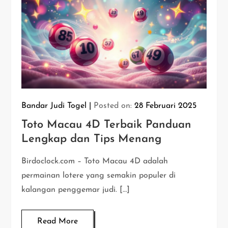
Bandar Judi Togel
Posted on:
28 Februari 2025
Toto Macau 4D Terbaik Panduan
Lengkap dan Tips Menang
Birdoclock.com – Toto Macau 4D adalah
permainan lotere yang semakin populer di
kalangan penggemar judi. […]
Read More