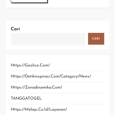
Cari
CARI
Https://goohso.com/
Https://detikinspirasi.com/category/news/
Https://zonadinamika.com/
TANGGATOGEL
Https://melaju.co.id/layanan/