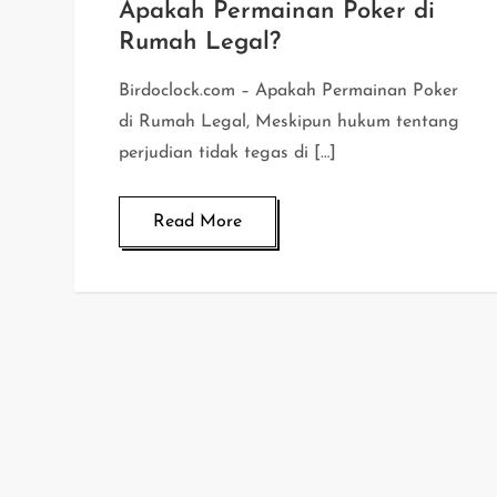
Apakah Permainan Poker di
Rumah Legal?
Birdoclock.com – Apakah Permainan Poker
di Rumah Legal, Meskipun hukum tentang
perjudian tidak tegas di […]
Read More