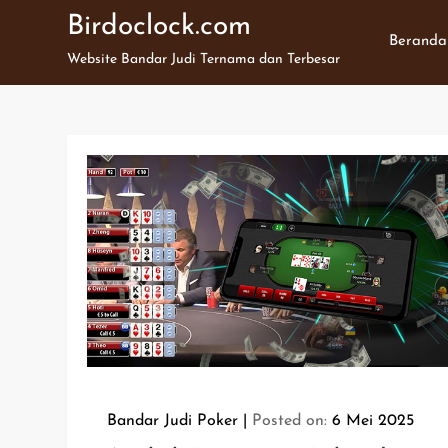
Skip
Birdoclock.com
to
Beranda
Website Bandar Judi Ternama dan Terbesar
content
Bandar Judi Poker
Posted on:
6 Mei 2025