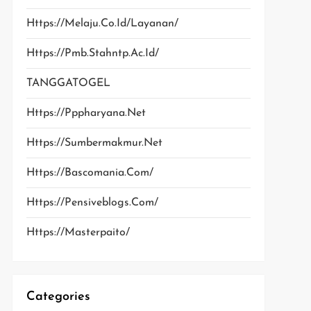
Https://melaju.co.id/layanan/
Https://pmb.stahntp.ac.id/
TANGGATOGEL
Https://pppharyana.net
Https://sumbermakmur.net
Https://bascomania.com/
Https://pensiveblogs.com/
Https://Masterpaito/
Categories