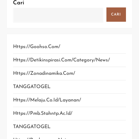
Cari
CARI
Https://goohso.com/
Https://detikinspirasi.com/category/news/
Https://zonadinamika.com/
TANGGATOGEL
Https://melaju.co.id/layanan/
Https://pmb.stahntp.ac.id/
TANGGATOGEL