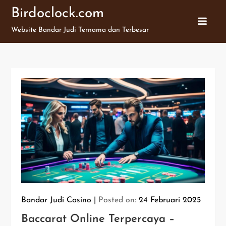
Skip
Birdoclock.com
to
Website Bandar Judi Ternama dan Terbesar
content
Bandar Judi Casino
Posted on:
24 Februari 2025
Baccarat Online Terpercaya –