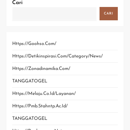
Cari
CARI
Https://goohso.com/
Https://detikinspirasi.com/category/news/
Https://zonadinamika.com/
TANGGATOGEL
Https://melaju.co.id/layanan/
Https://pmb.stahntp.ac.id/
TANGGATOGEL