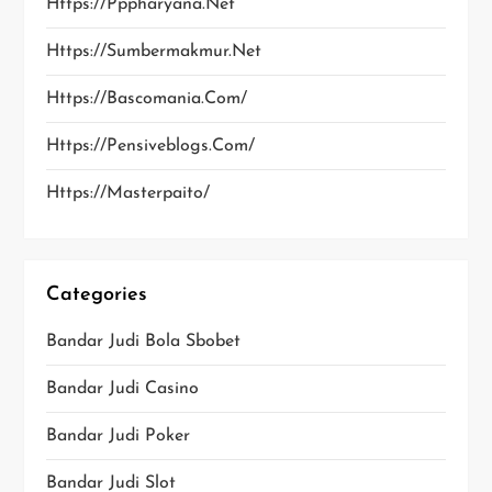
Https://pppharyana.net
Https://sumbermakmur.net
Https://bascomania.com/
Https://pensiveblogs.com/
Https://Masterpaito/
Categories
Bandar Judi Bola Sbobet
Bandar Judi Casino
Bandar Judi Poker
Bandar Judi Slot