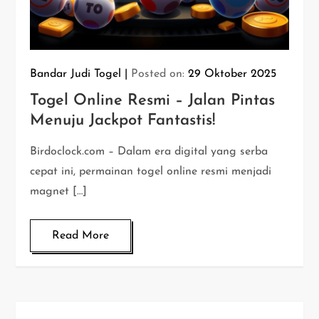
Bandar Judi Togel
Posted on:
29 Oktober 2025
Togel Online Resmi – Jalan Pintas
Menuju Jackpot Fantastis!
Birdoclock.com – Dalam era digital yang serba
cepat ini, permainan togel online resmi menjadi
magnet […]
Read More