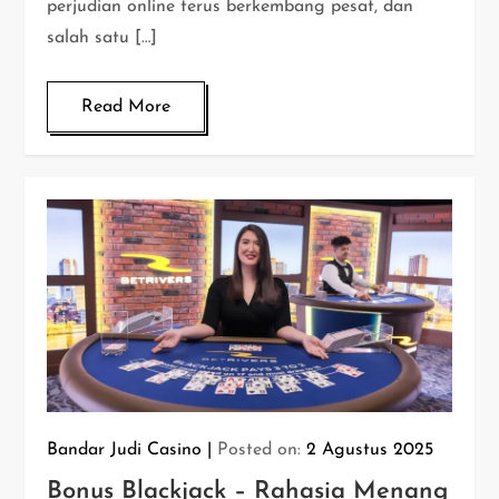
perjudian online terus berkembang pesat, dan
salah satu […]
Read More
Bandar Judi Casino
Posted on:
2 Agustus 2025
Bonus Blackjack – Rahasia Menang