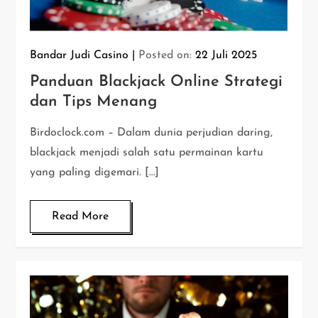
Bandar Judi Casino
Posted on:
22 Juli 2025
Panduan Blackjack Online Strategi
dan Tips Menang
Birdoclock.com – Dalam dunia perjudian daring,
blackjack menjadi salah satu permainan kartu
yang paling digemari. […]
Read More