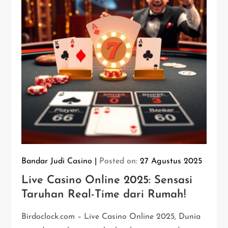
Bandar Judi Casino
Posted on:
27 Agustus 2025
Live Casino Online 2025: Sensasi
Taruhan Real-Time dari Rumah!
Birdoclock.com – Live Casino Online 2025, Dunia