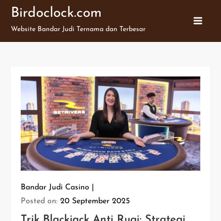
Skip
Birdoclock.com
to
Website Bandar Judi Ternama dan Terbesar
content
Bandar Judi Casino
Posted on:
20 September 2025
Trik Blackjack Anti Rugi: Strategi