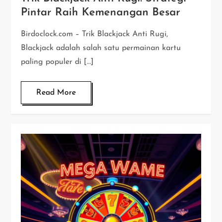
Pintar Raih Kemenangan Besar
Birdoclock.com – Trik Blackjack Anti Rugi,
Blackjack adalah salah satu permainan kartu
paling populer di […]
Read More