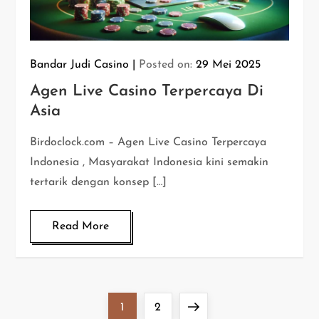
Bandar Judi Casino
Posted on:
29 Mei 2025
Agen Live Casino Terpercaya Di
Asia
Birdoclock.com – Agen Live Casino Terpercaya
Indonesia , Masyarakat Indonesia kini semakin
tertarik dengan konsep […]
Read More
P
Page
Page
Next
1
2