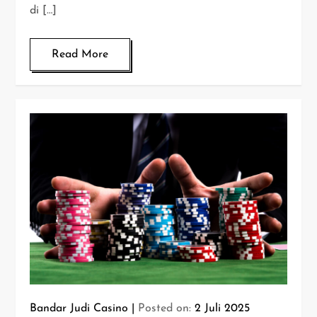
di […]
Read More
Bandar Judi Casino
Posted on:
2 Juli 2025