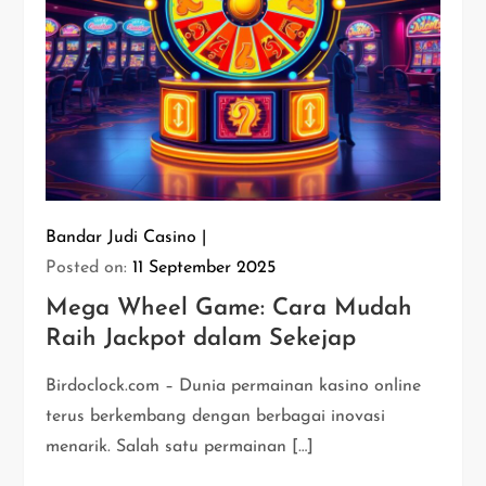
Bandar Judi Casino
Posted on:
11 September 2025
Mega Wheel Game: Cara Mudah
Raih Jackpot dalam Sekejap
Birdoclock.com – Dunia permainan kasino online
terus berkembang dengan berbagai inovasi
menarik. Salah satu permainan […]