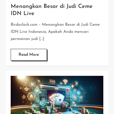
Menangkan Besar di Judi Ceme
IDN Live
Birdoclock.com – Menangkan Besar di Judi Ceme
IDN Live Indonesia, Apakah Anda mencari
permainan judi […]
Read More