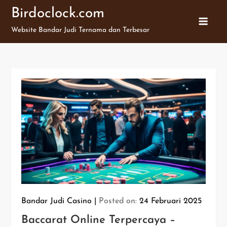
Skip
Birdoclock.com
to
Website Bandar Judi Ternama dan Terbesar
content
Bandar Judi Casino
Posted on:
24 Februari 2025
Baccarat Online Terpercaya –