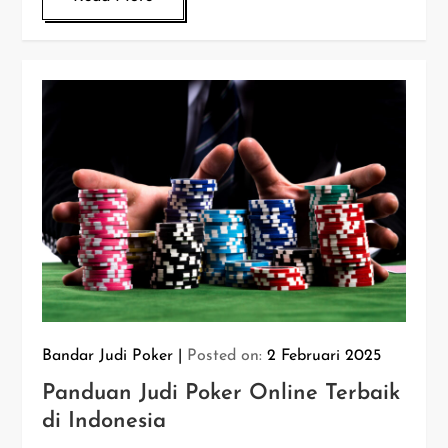
Bandar Judi Poker
Posted on:
2 Februari 2025
Panduan Judi Poker Online Terbaik
di Indonesia