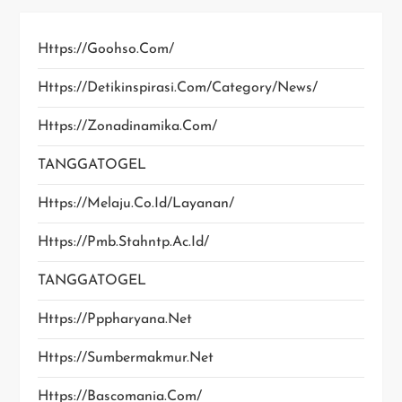
Https://goohso.com/
Https://detikinspirasi.com/category/news/
Https://zonadinamika.com/
TANGGATOGEL
Https://melaju.co.id/layanan/
Https://pmb.stahntp.ac.id/
TANGGATOGEL
Https://pppharyana.net
Https://sumbermakmur.net
Https://bascomania.com/