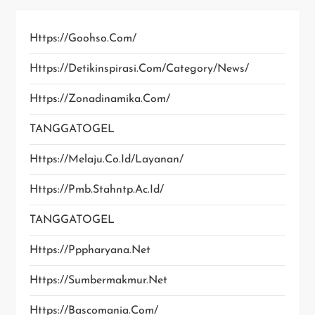
Https://goohso.com/
Https://detikinspirasi.com/category/news/
Https://zonadinamika.com/
TANGGATOGEL
Https://melaju.co.id/layanan/
Https://pmb.stahntp.ac.id/
TANGGATOGEL
Https://pppharyana.net
Https://sumbermakmur.net
Https://bascomania.com/