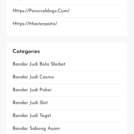
Https://pensiveblogs.com/
Https://Masterpaito/
Categories
Bandar Judi Bola Sbobet
Bandar Judi Casino
Bandar Judi Poker
Bandar Judi Slot
Bandar Judi Togel
Bandar Sabung Ayam