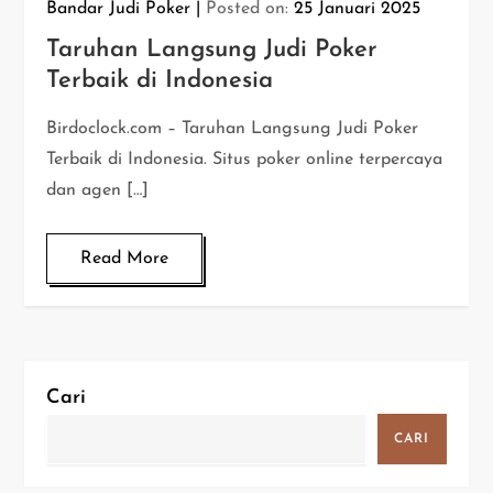
Bandar Judi Poker
Posted on:
25 Januari 2025
Taruhan Langsung Judi Poker
Terbaik di Indonesia
Birdoclock.com – Taruhan Langsung Judi Poker
Terbaik di Indonesia. Situs poker online terpercaya
dan agen […]
Read More
Cari
CARI