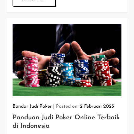
Bandar Judi Poker
Posted on:
2 Februari 2025
Panduan Judi Poker Online Terbaik
di Indonesia