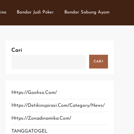
ino
Bandar Judi Poker
Bandar Sabung Ayam
Cari
CARI
Https://goohso.com/
Https://detikinspirasi.com/category/news/
Https://zonadinamika.com/
TANGGATOGEL