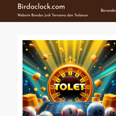
Skip
Birdoclock.com
to
Beranda
Website Bandar Judi Ternama dan Terbesar
content