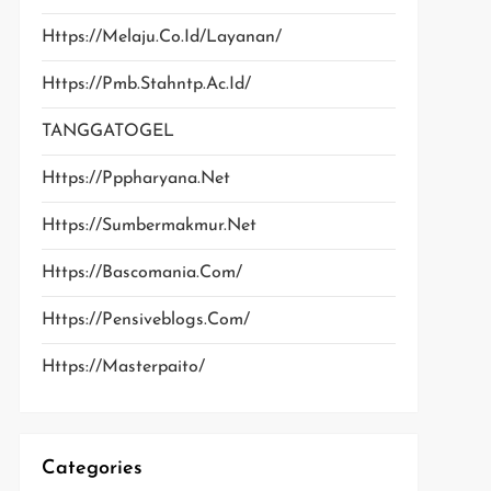
Https://melaju.co.id/layanan/
Https://pmb.stahntp.ac.id/
TANGGATOGEL
Https://pppharyana.net
Https://sumbermakmur.net
Https://bascomania.com/
Https://pensiveblogs.com/
Https://Masterpaito/
Categories