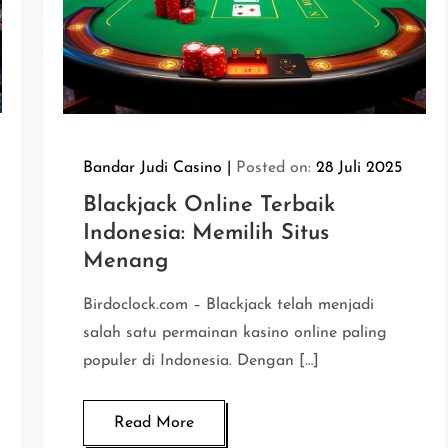
Bandar Judi Casino
Posted on:
28 Juli 2025
Blackjack Online Terbaik
Indonesia: Memilih Situs
Menang
Birdoclock.com – Blackjack telah menjadi
salah satu permainan kasino online paling
populer di Indonesia. Dengan […]
Read More