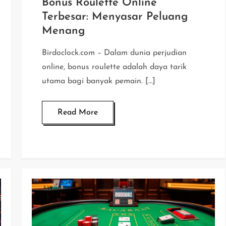
Bonus Roulette Online
Terbesar: Menyasar Peluang
Menang
Birdoclock.com – Dalam dunia perjudian
online, bonus roulette adalah daya tarik
utama bagi banyak pemain. […]
Read More