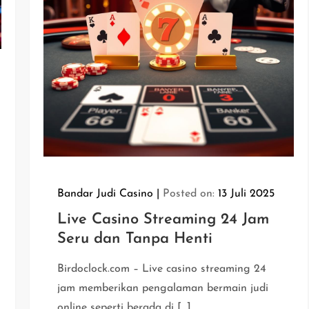
Bandar Judi Casino
Posted on:
13 Juli 2025
Live Casino Streaming 24 Jam
Seru dan Tanpa Henti
Birdoclock.com – Live casino streaming 24
jam memberikan pengalaman bermain judi
online seperti berada di […]