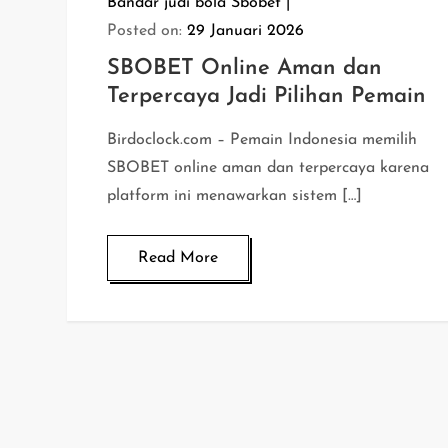
Bandar judi bola Sbobet
Posted on:
29 Januari 2026
SBOBET Online Aman dan
Terpercaya Jadi Pilihan Pemain
Birdoclock.com – Pemain Indonesia memilih
SBOBET online aman dan terpercaya karena
platform ini menawarkan sistem […]
Read More