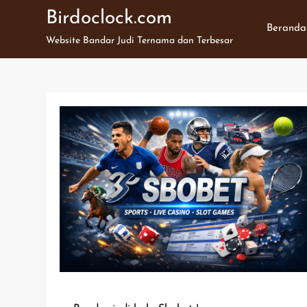
Skip
Birdoclock.com
to
Beranda
Website Bandar Judi Ternama dan Terbesar
content