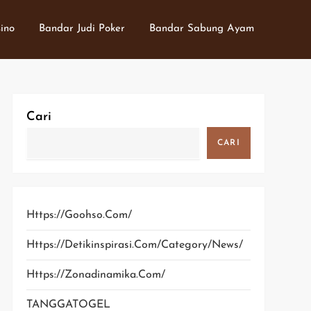
ino
Bandar Judi Poker
Bandar Sabung Ayam
Cari
CARI
Https://goohso.com/
Https://detikinspirasi.com/category/news/
Https://zonadinamika.com/
TANGGATOGEL