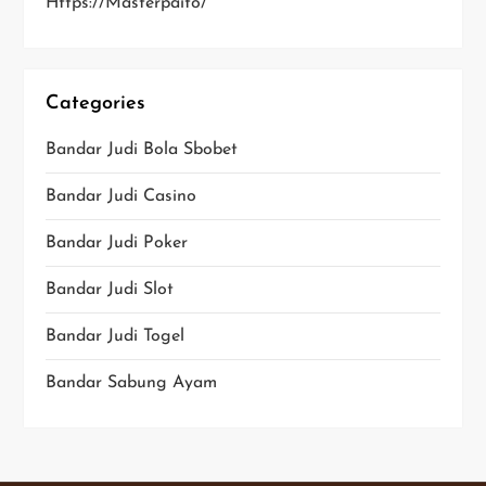
Https://Masterpaito/
Categories
Bandar Judi Bola Sbobet
Bandar Judi Casino
Bandar Judi Poker
Bandar Judi Slot
Bandar Judi Togel
Bandar Sabung Ayam