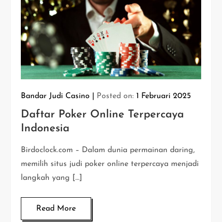
Bandar Judi Casino
Posted on:
1 Februari 2025
Daftar Poker Online Terpercaya
Indonesia
Birdoclock.com – Dalam dunia permainan daring,
memilih situs judi poker online terpercaya menjadi
langkah yang […]
Read More