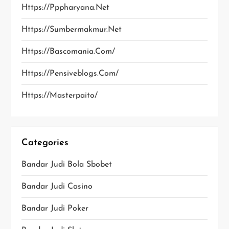
Https://pppharyana.net
Https://sumbermakmur.net
Https://bascomania.com/
Https://pensiveblogs.com/
Https://Masterpaito/
Categories
Bandar Judi Bola Sbobet
Bandar Judi Casino
Bandar Judi Poker