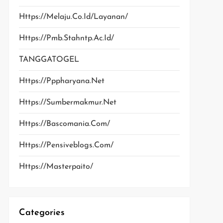
Https://melaju.co.id/layanan/
Https://pmb.stahntp.ac.id/
TANGGATOGEL
Https://pppharyana.net
Https://sumbermakmur.net
Https://bascomania.com/
Https://pensiveblogs.com/
Https://Masterpaito/
Categories