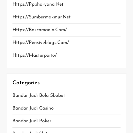
Https://pppharyana.net
Https://sumbermakmur.net
Https://bascomania.com/
Https://pensiveblogs.com/
Https://Masterpaito/
Categories
Bandar Judi Bola Sbobet
Bandar Judi Casino
Bandar Judi Poker