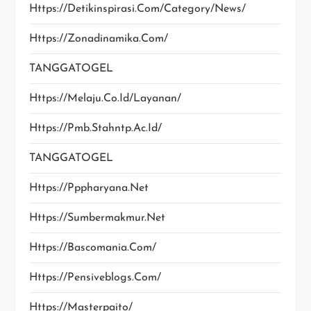
Https://detikinspirasi.com/category/news/
Https://zonadinamika.com/
TANGGATOGEL
Https://melaju.co.id/layanan/
Https://pmb.stahntp.ac.id/
TANGGATOGEL
Https://pppharyana.net
Https://sumbermakmur.net
Https://bascomania.com/
Https://pensiveblogs.com/
Https://Masterpaito/