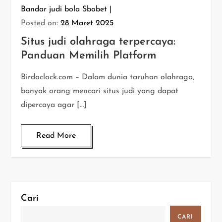
Bandar judi bola Sbobet
Posted on:
28 Maret 2025
Situs judi olahraga terpercaya:
Panduan Memilih Platform
Birdoclock.com – Dalam dunia taruhan olahraga,
banyak orang mencari situs judi yang dapat
dipercaya agar […]
Read More
Cari
CARI