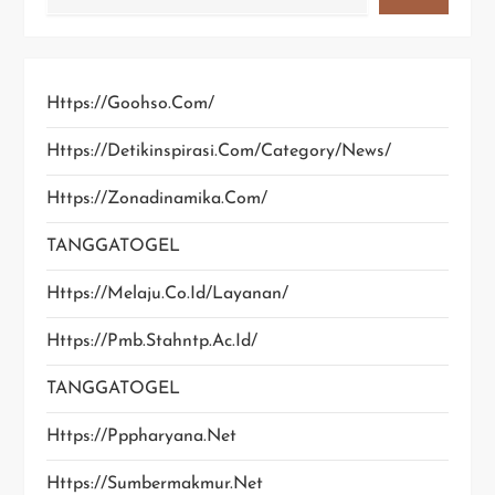
Https://goohso.com/
Https://detikinspirasi.com/category/news/
Https://zonadinamika.com/
TANGGATOGEL
Https://melaju.co.id/layanan/
Https://pmb.stahntp.ac.id/
TANGGATOGEL
Https://pppharyana.net
Https://sumbermakmur.net