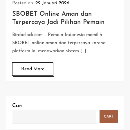
Posted on:
29 Januari 2026
SBOBET Online Aman dan
Terpercaya Jadi Pilihan Pemain
Birdoclock.com – Pemain Indonesia memilih
SBOBET online aman dan terpercaya karena
platform ini menawarkan sistem […]
Read More
Cari
CARI