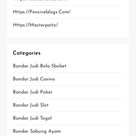
Https://pensiveblogs.com/
Https://Masterpaito/
Categories
Bandar Judi Bola Sbobet
Bandar Judi Casino
Bandar Judi Poker
Bandar Judi Slot
Bandar Judi Togel
Bandar Sabung Ayam