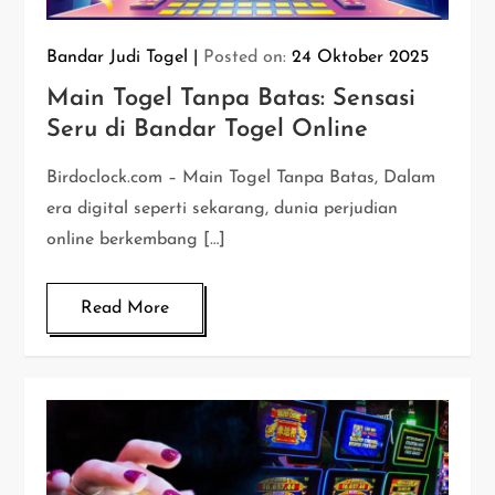
Bandar Judi Togel
Posted on:
24 Oktober 2025
Main Togel Tanpa Batas: Sensasi
Seru di Bandar Togel Online
Birdoclock.com – Main Togel Tanpa Batas, Dalam
era digital seperti sekarang, dunia perjudian
online berkembang […]
Read More