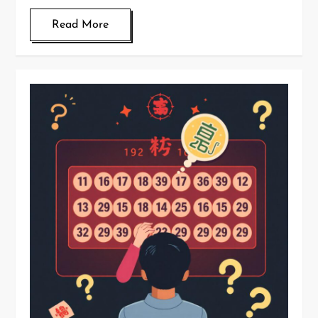
Read More