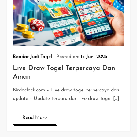
Bandar Judi Togel
Posted on:
15 Juni 2025
Live Draw Togel Terpercaya Dan
Aman
Birdoclock.com – Live draw togel terpercaya dan
update – Update terbaru dari live draw togel […]
Read More