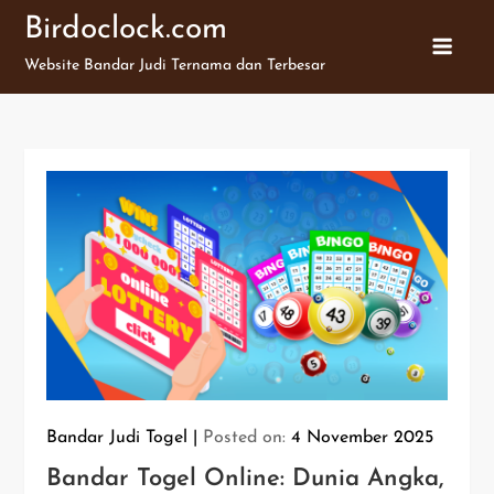
Skip
Birdoclock.com
to
Website Bandar Judi Ternama dan Terbesar
content
Bandar Judi Togel
Posted on:
4 November 2025
Bandar Togel Online: Dunia Angka,