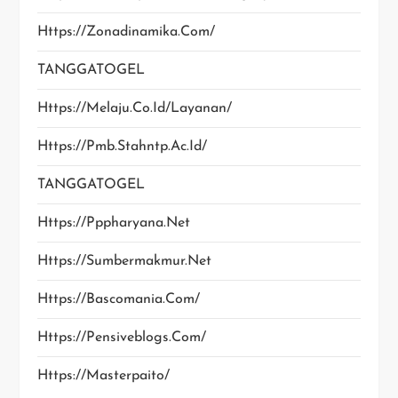
i
Https://zonadinamika.com/
p
TANGGATOGEL
o
Https://melaju.co.id/layanan/
s
Https://pmb.stahntp.ac.id/
TANGGATOGEL
Https://pppharyana.net
Https://sumbermakmur.net
Https://bascomania.com/
Https://pensiveblogs.com/
Https://Masterpaito/