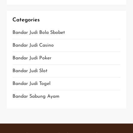
Categories
Bandar Judi Bola Sbobet
Bandar Judi Casino
Bandar Judi Poker
Bandar Judi Slot
Bandar Judi Togel
Bandar Sabung Ayam