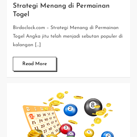
Strategi Menang di Permainan
Togel
Birdoclock.com – Strategi Menang di Permainan
Togel Angka jitu telah menjadi sebutan populer di
kalangan […]
Read More