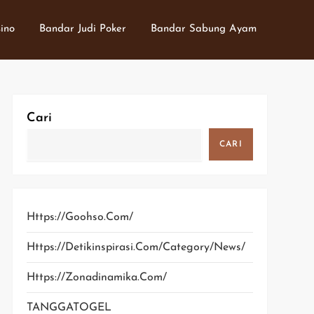
ino
Bandar Judi Poker
Bandar Sabung Ayam
Cari
CARI
Https://goohso.com/
Https://detikinspirasi.com/category/news/
Https://zonadinamika.com/
TANGGATOGEL