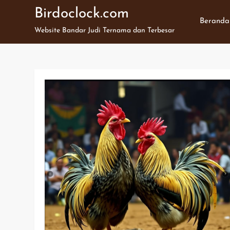
Skip
Birdoclock.com
to
Beranda
Website Bandar Judi Ternama dan Terbesar
content