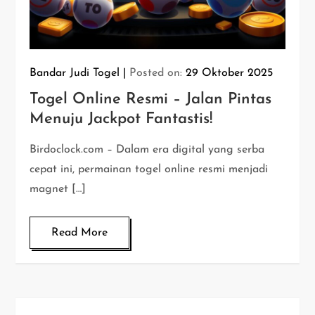
Bandar Judi Togel
Posted on:
29 Oktober 2025
Togel Online Resmi – Jalan Pintas
Menuju Jackpot Fantastis!
Birdoclock.com – Dalam era digital yang serba
cepat ini, permainan togel online resmi menjadi
magnet […]
Read More