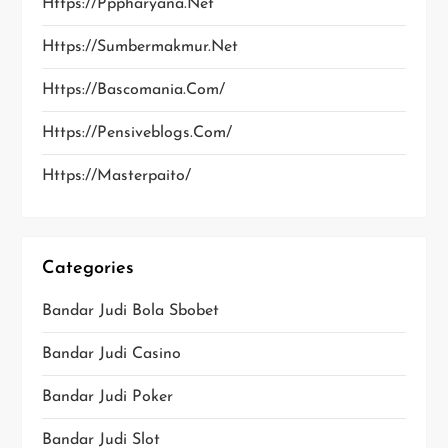
Https://pppharyana.net
Https://sumbermakmur.net
Https://bascomania.com/
Https://pensiveblogs.com/
Https://Masterpaito/
Categories
Bandar Judi Bola Sbobet
Bandar Judi Casino
Bandar Judi Poker
Bandar Judi Slot