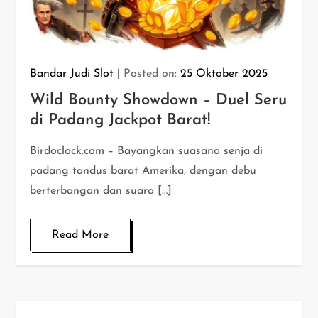
Bandar Judi Slot
Posted on:
25 Oktober 2025
Wild Bounty Showdown – Duel Seru
di Padang Jackpot Barat!
Birdoclock.com – Bayangkan suasana senja di
padang tandus barat Amerika, dengan debu
berterbangan dan suara […]
Read More