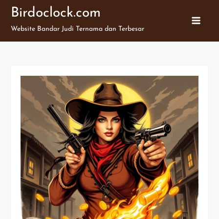
Skip
Birdoclock.com
to
Website Bandar Judi Ternama dan Terbesar
content