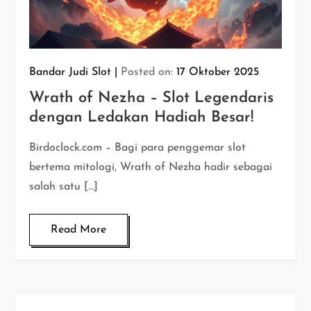
Bandar Judi Slot
Posted on:
17 Oktober 2025
Wrath of Nezha – Slot Legendaris
dengan Ledakan Hadiah Besar!
Birdoclock.com – Bagi para penggemar slot
bertema mitologi, Wrath of Nezha hadir sebagai
salah satu […]
Read More