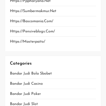
Https://pppharyana.net
Https://sumbermakmur.net
Https://bascomania.com/
Https://pensiveblogs.com/
Https://Masterpaito/
Categories
Bandar Judi Bola Sbobet
Bandar Judi Casino
Bandar Judi Poker
Bandar Judi Slot