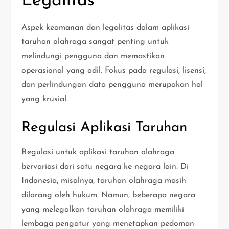
Legalitas
Aspek keamanan dan legalitas dalam aplikasi
taruhan olahraga sangat penting untuk
melindungi pengguna dan memastikan
operasional yang adil. Fokus pada regulasi, lisensi,
dan perlindungan data pengguna merupakan hal
yang krusial.
Regulasi Aplikasi Taruhan
Regulasi untuk aplikasi taruhan olahraga
bervariasi dari satu negara ke negara lain. Di
Indonesia, misalnya, taruhan olahraga masih
dilarang oleh hukum. Namun, beberapa negara
yang melegalkan taruhan olahraga memiliki
lembaga pengatur yang menetapkan pedoman