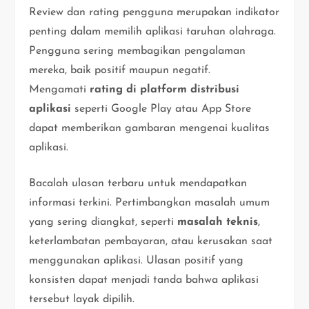
Review dan rating pengguna merupakan indikator
penting dalam memilih aplikasi taruhan olahraga.
Pengguna sering membagikan pengalaman
mereka, baik positif maupun negatif.
Mengamati
rating di platform distribusi
aplikasi
seperti Google Play atau App Store
dapat memberikan gambaran mengenai kualitas
aplikasi.
Bacalah ulasan terbaru untuk mendapatkan
informasi terkini. Pertimbangkan masalah umum
yang sering diangkat, seperti
masalah teknis
,
keterlambatan pembayaran, atau kerusakan saat
menggunakan aplikasi. Ulasan positif yang
konsisten dapat menjadi tanda bahwa aplikasi
tersebut layak dipilih.