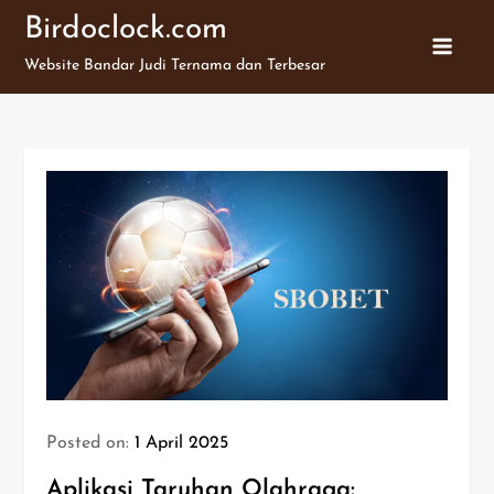
Skip
Birdoclock.com
to
Website Bandar Judi Ternama dan Terbesar
content
Posted on:
1 April 2025
Aplikasi Taruhan Olahraga: