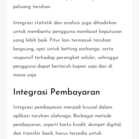
peluang taruhan.
Integrasi statistik dan analisis juga dihadirkan
untuk membantu pengguna membuat keputusan
yang lebih baik. Fitur lain termasuk taruhan
langsung, opsi untuk betting exchange, serta
responsif terhadap perangkat seluler, sehingga
pengguna dapat bertaruh kapan saja dan di
mana saja.
Integrasi Pembayaran
Integrasi pembayaran menjadi krusial dalam
aplikasi taruhan olahraga. Berbagai metode
pembayaran, seperti kartu kredit, dompet digital,
dan transfer bank, harus tersedia untuk