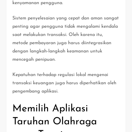
kenyamanan pengguna.
Sistem penyelesaian yang cepat dan aman sangat
penting agar pengguna tidak mengalami kendala
saat melakukan transaksi. Oleh karena itu,
metode pembayaran juga harus diintegrasikan
dengan langkah-langkah keamanan untuk
mencegah penipuan.
Kepatuhan terhadap regulasi lokal mengenai
transaksi keuangan juga harus diperhatikan oleh
pengembang aplikasi.
Memilih Aplikasi
Taruhan Olahraga