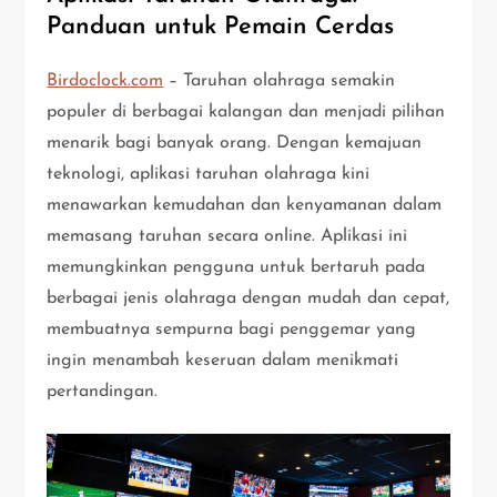
Panduan untuk Pemain Cerdas
Birdoclock.com
– Taruhan olahraga semakin
populer di berbagai kalangan dan menjadi pilihan
menarik bagi banyak orang. Dengan kemajuan
teknologi, aplikasi taruhan olahraga kini
menawarkan kemudahan dan kenyamanan dalam
memasang taruhan secara online. Aplikasi ini
memungkinkan pengguna untuk bertaruh pada
berbagai jenis olahraga dengan mudah dan cepat,
membuatnya sempurna bagi penggemar yang
ingin menambah keseruan dalam menikmati
pertandingan.