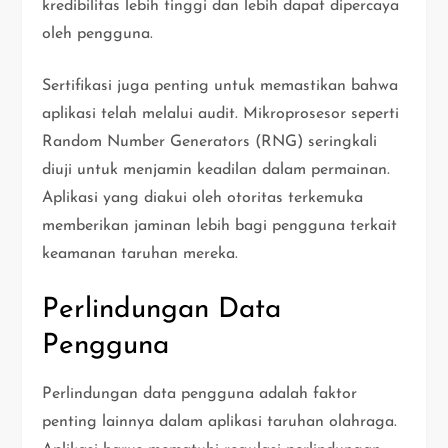
kredibilitas lebih tinggi dan lebih dapat dipercaya
oleh pengguna.
Sertifikasi juga penting untuk memastikan bahwa
aplikasi telah melalui audit. Mikroprosesor seperti
Random Number Generators (RNG) seringkali
diuji untuk menjamin keadilan dalam permainan.
Aplikasi yang diakui oleh otoritas terkemuka
memberikan jaminan lebih bagi pengguna terkait
keamanan taruhan mereka.
Perlindungan Data
Pengguna
Perlindungan data pengguna adalah faktor
penting lainnya dalam aplikasi taruhan olahraga.