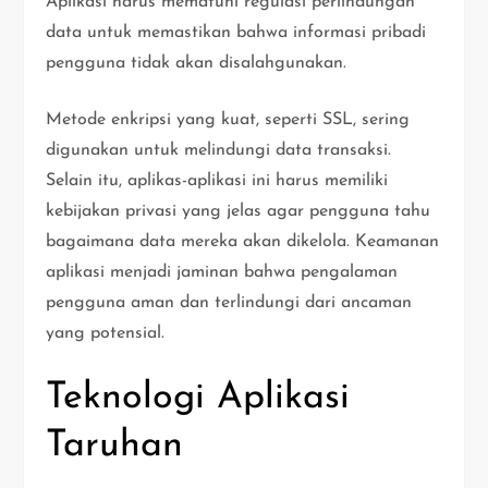
Aplikasi harus mematuhi regulasi perlindungan
data untuk memastikan bahwa informasi pribadi
pengguna tidak akan disalahgunakan.
Metode enkripsi yang kuat, seperti SSL, sering
digunakan untuk melindungi data transaksi.
Selain itu, aplikas-aplikasi ini harus memiliki
kebijakan privasi yang jelas agar pengguna tahu
bagaimana data mereka akan dikelola. Keamanan
aplikasi menjadi jaminan bahwa pengalaman
pengguna aman dan terlindungi dari ancaman
yang potensial.
Teknologi Aplikasi
Taruhan