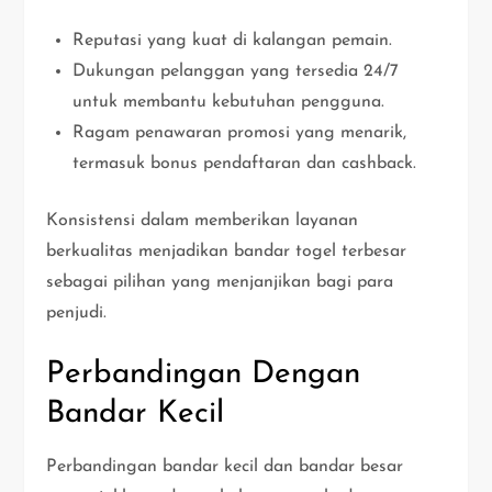
Reputasi yang kuat di kalangan pemain.
Dukungan pelanggan yang tersedia 24/7
untuk membantu kebutuhan pengguna.
Ragam penawaran promosi yang menarik,
termasuk bonus pendaftaran dan cashback.
Konsistensi dalam memberikan layanan
berkualitas menjadikan bandar togel terbesar
sebagai pilihan yang menjanjikan bagi para
penjudi.
Perbandingan Dengan
Bandar Kecil
Perbandingan bandar kecil dan bandar besar