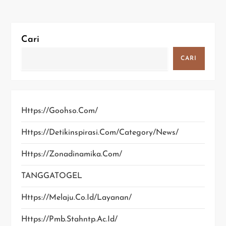
i
g
Cari
a
CARI
s
i
Https://goohso.com/
p
Https://detikinspirasi.com/category/news/
o
Https://zonadinamika.com/
s
TANGGATOGEL
Https://melaju.co.id/layanan/
Https://pmb.stahntp.ac.id/