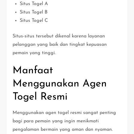
Situs Togel A
Situs Togel B
Situs Togel C
Situs-situs tersebut dikenal karena layanan
pelanggan yang baik dan tingkat kepuasan
pemain yang tinggi.
Manfaat
Menggunakan Agen
Togel Resmi
Menggunakan agen togel resmi sangat penting
bagi para pemain yang ingin menikmati
pengalaman bermain yang aman dan nyaman.