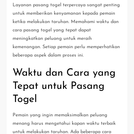
Layanan pasang togel terpercaya sangat penting
untuk memberikan kenyamanan kepada pemain
ketika melakukan taruhan. Memahami waktu dan
cara pasang togel yang tepat dapat
meningkatkan peluang untuk meraih
kemenangan. Setiap pemain perlu memperhatikan
beberapa aspek dalam proses ini.
Waktu dan Cara yang
Tepat untuk Pasang
Togel
Pemain yang ingin memaksimalkan peluang
menang harus mengetahui kapan waktu terbaik
untuk melakukan taruhan. Ada beberapa cara