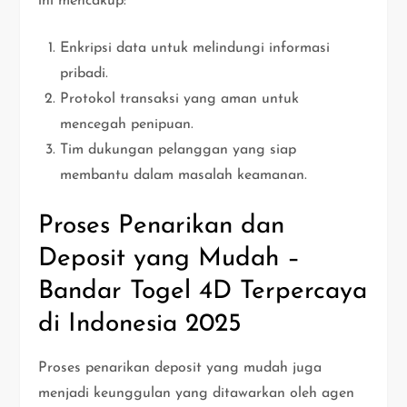
ini mencakup:
Enkripsi data untuk melindungi informasi
pribadi.
Protokol transaksi yang aman untuk
mencegah penipuan.
Tim dukungan pelanggan yang siap
membantu dalam masalah keamanan.
Proses Penarikan dan
Deposit yang Mudah –
Bandar Togel 4D Terpercaya
di Indonesia 2025
Proses penarikan deposit yang mudah juga
menjadi keunggulan yang ditawarkan oleh agen