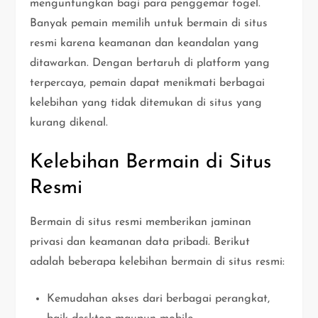
menguntungkan bagi para penggemar togel.
Banyak pemain memilih untuk bermain di situs
resmi karena keamanan dan keandalan yang
ditawarkan. Dengan bertaruh di platform yang
terpercaya, pemain dapat menikmati berbagai
kelebihan yang tidak ditemukan di situs yang
kurang dikenal.
Kelebihan Bermain di Situs
Resmi
Bermain di situs resmi memberikan jaminan
privasi dan keamanan data pribadi. Berikut
adalah beberapa kelebihan bermain di situs resmi:
Kemudahan akses dari berbagai perangkat,