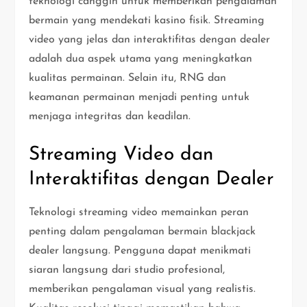
teknologi canggih untuk memberikan pengalaman
bermain yang mendekati kasino fisik. Streaming
video yang jelas dan interaktifitas dengan dealer
adalah dua aspek utama yang meningkatkan
kualitas permainan. Selain itu, RNG dan
keamanan permainan menjadi penting untuk
menjaga integritas dan keadilan.
Streaming Video dan
Interaktifitas dengan Dealer
Teknologi streaming video memainkan peran
penting dalam pengalaman bermain blackjack
dealer langsung. Pengguna dapat menikmati
siaran langsung dari studio profesional,
memberikan pengalaman visual yang realistis.