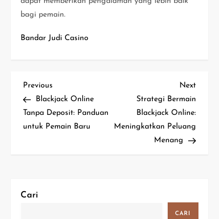
dapat memberikan pengalaman yang lebih baik
bagi pemain.
Bandar Judi Casino
N
Previous
Next
Previous
Next
Post
Post
Blackjack Online
Strategi Bermain
a
Tanpa Deposit: Panduan
Blackjack Online:
untuk Pemain Baru
Meningkatkan Peluang
v
Menang
i
g
a
Cari
s
CARI