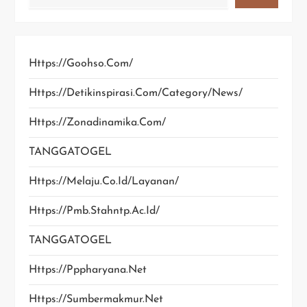
i
p
Https://goohso.com/
o
Https://detikinspirasi.com/category/news/
s
Https://zonadinamika.com/
TANGGATOGEL
Https://melaju.co.id/layanan/
Https://pmb.stahntp.ac.id/
TANGGATOGEL
Https://pppharyana.net
Https://sumbermakmur.net