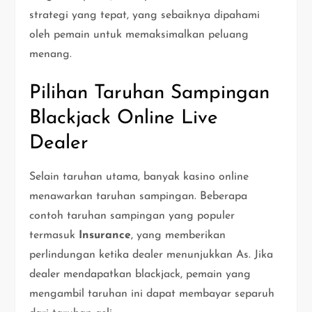
strategi yang tepat, yang sebaiknya dipahami
oleh pemain untuk memaksimalkan peluang
menang.
Pilihan Taruhan Sampingan
Blackjack Online Live
Dealer
Selain taruhan utama, banyak kasino online
menawarkan taruhan sampingan. Beberapa
contoh taruhan sampingan yang populer
termasuk
Insurance
, yang memberikan
perlindungan ketika dealer menunjukkan As. Jika
dealer mendapatkan blackjack, pemain yang
mengambil taruhan ini dapat membayar separuh