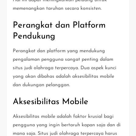
memenangkan taruhan secara konsisten.
Perangkat dan Platform
Pendukung
Perangkat dan platform yang mendukung
pengalaman pengguna sangat penting dalam
situs judi olahraga terpercaya. Dua aspek kunci
yang akan dibahas adalah aksesibilitas mobile
dan dukungan pelanggan.
Aksesibilitas Mobile
Aksesibilitas mobile adalah faktor krusial bagi
pengguna yang ingin bertaruh kapan saja dan di
mana saja. Situs judi olahraga terpercaya harus