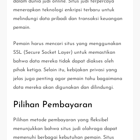
dalam dunia judi online. Situs judi terpercaya
menerapkan teknologi enkripsi terbaru untuk
melindungi data pribadi dan transaksi keuangan
pemain.
Pemain harus mencari situs yang menggunakan
SSL (Secure Socket Layer) untuk memastikan
bahwa data mereka tidak dapat diakses oleh
pihak ketiga. Selain itu, kebijakan privasi yang
jelas juga penting agar pemain tahu bagaimana
data mereka akan digunakan dan dilindungi.
Pilihan Pembayaran
Pilihan metode pembayaran yang fleksibel
menunjukkan bahwa situs judi olahraga dapat
memenuhi berbagai kebutuhan pemain. Situs