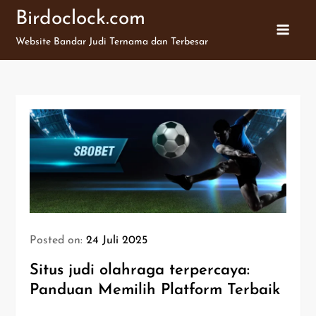
Skip
Birdoclock.com
to
Website Bandar Judi Ternama dan Terbesar
content
Posted on:
24 Juli 2025
Situs judi olahraga terpercaya:
Panduan Memilih Platform Terbaik