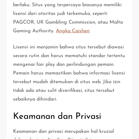
berlaku. Situs yang terpercaya biasanya memiliki
lisensi dari otoritas judi terkemuka, seperti
PAGCOR, UK Gambling Commission, atau Malta
Gaming Authority.
Angka Caishen
Lisensi ini menjamin bahwa situs tersebut diawasi
secara rutin dan harus mematuhi standar tertentu
mengenai fair play dan perlindungan pemain.
Pemain harus memastikan bahwa informasi lisensi
tersebut mudah ditemukan di situs web. Jika izin
tidak ada atau sulit diverifikasi, situs tersebut
sebaiknya dihindari.
Keamanan dan Privasi
Keamanan dan privasi merupakan hal krusial