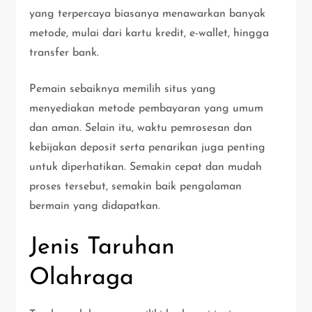
yang terpercaya biasanya menawarkan banyak
metode, mulai dari kartu kredit, e-wallet, hingga
transfer bank.
Pemain sebaiknya memilih situs yang
menyediakan metode pembayaran yang umum
dan aman. Selain itu, waktu pemrosesan dan
kebijakan deposit serta penarikan juga penting
untuk diperhatikan. Semakin cepat dan mudah
proses tersebut, semakin baik pengalaman
bermain yang didapatkan.
Jenis Taruhan
Olahraga