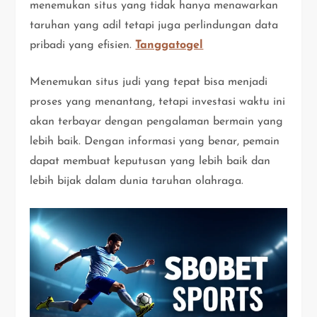
menemukan situs yang tidak hanya menawarkan
taruhan yang adil tetapi juga perlindungan data
pribadi yang efisien.
Tanggatogel
Menemukan situs judi yang tepat bisa menjadi
proses yang menantang, tetapi investasi waktu ini
akan terbayar dengan pengalaman bermain yang
lebih baik. Dengan informasi yang benar, pemain
dapat membuat keputusan yang lebih baik dan
lebih bijak dalam dunia taruhan olahraga.