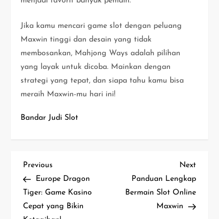
menjadi favorit banyak pemain.
Jika kamu mencari game slot dengan peluang
Maxwin tinggi dan desain yang tidak
membosankan, Mahjong Ways adalah pilihan
yang layak untuk dicoba. Mainkan dengan
strategi yang tepat, dan siapa tahu kamu bisa
meraih Maxwin-mu hari ini!
Bandar Judi Slot
N
Previous
Next
Previous
Next
Post
Post
Europe Dragon
Panduan Lengkap
a
Tiger: Game Kasino
Bermain Slot Online
Cepat yang Bikin
Maxwin
v