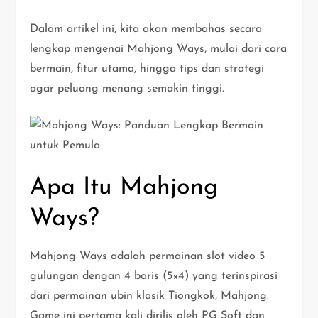
Dalam artikel ini, kita akan membahas secara
lengkap mengenai Mahjong Ways, mulai dari cara
bermain, fitur utama, hingga tips dan strategi
agar peluang menang semakin tinggi.
Apa Itu Mahjong
Ways?
Mahjong Ways adalah permainan slot video 5
gulungan dengan 4 baris (5×4) yang terinspirasi
dari permainan ubin klasik Tiongkok, Mahjong.
Game ini pertama kali dirilis oleh PG Soft dan