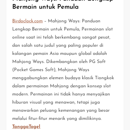
Bermain untuk Pemula
Birdoclock.com
– Mahjong Ways: Panduan
Lengkap Bermain untuk Pemula, Permainan slot
online saat ini telah berkembang sangat pesat,
dan salah satu judul yang paling populer di
kalangan pemain Asia maupun global adalah
Mahjong Ways. Dikembangkan oleh PG Soft
(Pocket Games Soft), Mahjong Ways
menggabungkan elemen budaya klasik Tiongkok
dalam permainan Mahjong dengan konsep slot
modern. Permainan ini tidak hanya menyajikan
hiburan visual yang menawan, tetapi juga
menawarkan peluang kemenangan yang besar
melalui fitur-fitur menarik yang dimilikinya.
TanggaTogel