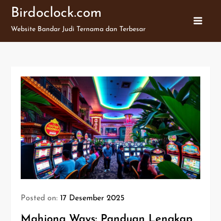
Skip
Birdoclock.com
to
Website Bandar Judi Ternama dan Terbesar
content
Posted on:
17 Desember 2025
Mahjong Ways: Panduan Lengkap