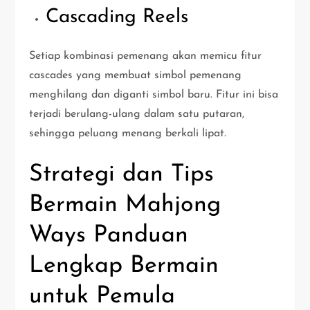
Cascading Reels
Setiap kombinasi pemenang akan memicu fitur
cascades yang membuat simbol pemenang
menghilang dan diganti simbol baru. Fitur ini bisa
terjadi berulang-ulang dalam satu putaran,
sehingga peluang menang berkali lipat.
Strategi dan Tips
Bermain Mahjong
Ways Panduan
Lengkap Bermain
untuk Pemula