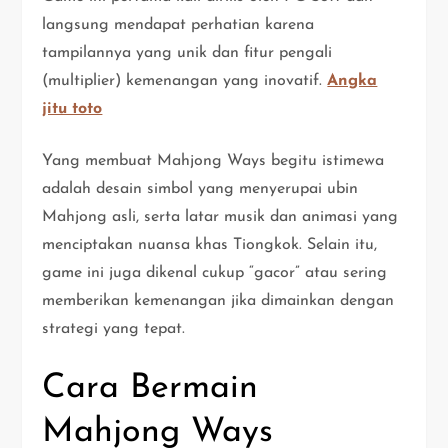
langsung mendapat perhatian karena
tampilannya yang unik dan fitur pengali
(multiplier) kemenangan yang inovatif.
Angka
jitu toto
Yang membuat Mahjong Ways begitu istimewa
adalah desain simbol yang menyerupai ubin
Mahjong asli, serta latar musik dan animasi yang
menciptakan nuansa khas Tiongkok. Selain itu,
game ini juga dikenal cukup “gacor” atau sering
memberikan kemenangan jika dimainkan dengan
strategi yang tepat.
Cara Bermain
Mahjong Ways