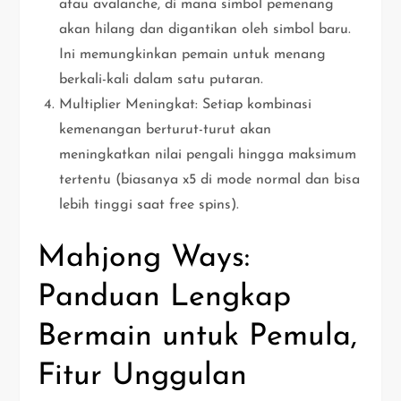
atau avalanche, di mana simbol pemenang
akan hilang dan digantikan oleh simbol baru.
Ini memungkinkan pemain untuk menang
berkali-kali dalam satu putaran.
Multiplier Meningkat: Setiap kombinasi
kemenangan berturut-turut akan
meningkatkan nilai pengali hingga maksimum
tertentu (biasanya x5 di mode normal dan bisa
lebih tinggi saat free spins).
Mahjong Ways:
Panduan Lengkap
Bermain untuk Pemula,
Fitur Unggulan