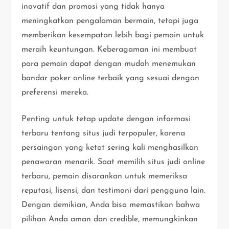
inovatif dan promosi yang tidak hanya
meningkatkan pengalaman bermain, tetapi juga
memberikan kesempatan lebih bagi pemain untuk
meraih keuntungan. Keberagaman ini membuat
para pemain dapat dengan mudah menemukan
bandar poker online terbaik yang sesuai dengan
preferensi mereka.
Penting untuk tetap update dengan informasi
terbaru tentang situs judi terpopuler, karena
persaingan yang ketat sering kali menghasilkan
penawaran menarik. Saat memilih situs judi online
terbaru, pemain disarankan untuk memeriksa
reputasi, lisensi, dan testimoni dari pengguna lain.
Dengan demikian, Anda bisa memastikan bahwa
pilihan Anda aman dan credible, memungkinkan