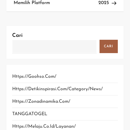
Memilih Platform
2025
v
i
g
Cari
a
CARI
s
i
Https://goohso.com/
p
Https://detikinspirasi.com/category/news/
o
Https://zonadinamika.com/
s
TANGGATOGEL
Https://melaju.co.id/layanan/