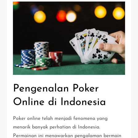
Pengenalan Poker
Online di Indonesia
Poker online telah menjadi fenomena yang
menarik banyak perhatian di Indonesia.
Permainan ini menawarkan pengalaman bermain