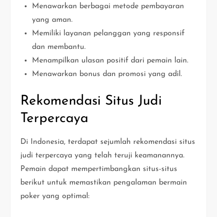
Menawarkan berbagai metode pembayaran
yang aman.
Memiliki layanan pelanggan yang responsif
dan membantu.
Menampilkan ulasan positif dari pemain lain.
Menawarkan bonus dan promosi yang adil.
Rekomendasi Situs Judi
Terpercaya
Di Indonesia, terdapat sejumlah rekomendasi situs
judi terpercaya yang telah teruji keamanannya.
Pemain dapat mempertimbangkan situs-situs
berikut untuk memastikan pengalaman bermain
poker yang optimal: