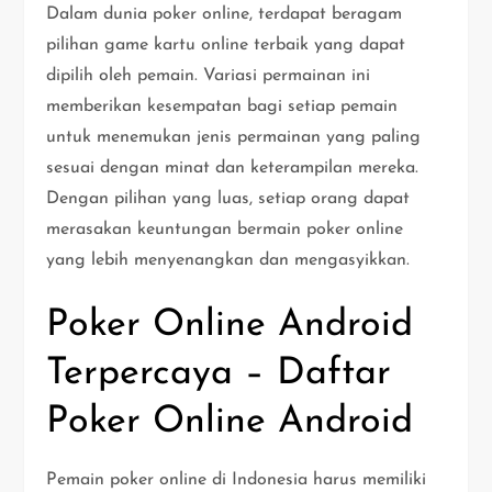
Dalam dunia poker online, terdapat beragam
pilihan game kartu online terbaik yang dapat
dipilih oleh pemain. Variasi permainan ini
memberikan kesempatan bagi setiap pemain
untuk menemukan jenis permainan yang paling
sesuai dengan minat dan keterampilan mereka.
Dengan pilihan yang luas, setiap orang dapat
merasakan keuntungan bermain poker online
yang lebih menyenangkan dan mengasyikkan.
Poker Online Android
Terpercaya – Daftar
Poker Online Android
Pemain poker online di Indonesia harus memiliki