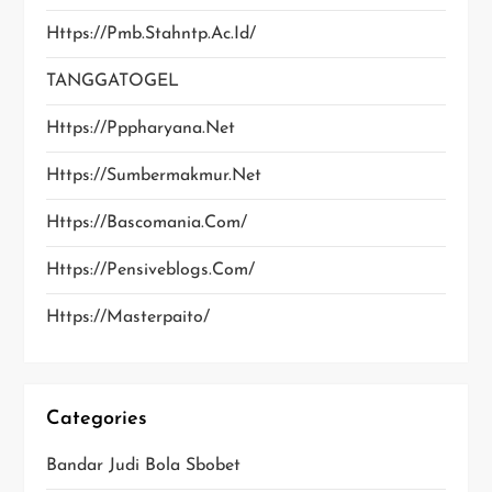
Https://pmb.stahntp.ac.id/
TANGGATOGEL
Https://pppharyana.net
Https://sumbermakmur.net
Https://bascomania.com/
Https://pensiveblogs.com/
Https://Masterpaito/
Categories
Bandar Judi Bola Sbobet