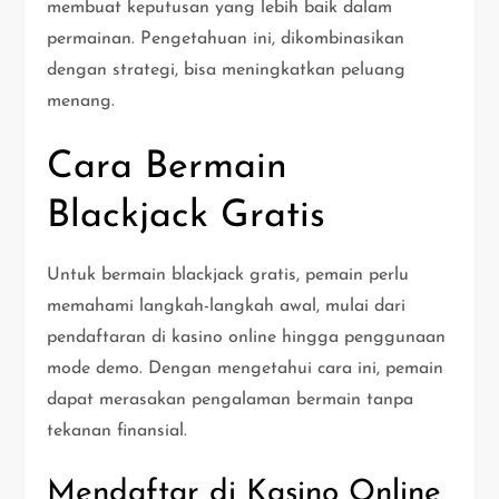
membuat keputusan yang lebih baik dalam
permainan. Pengetahuan ini, dikombinasikan
dengan strategi, bisa meningkatkan peluang
menang.
Cara Bermain
Blackjack Gratis
Untuk bermain blackjack gratis, pemain perlu
memahami langkah-langkah awal, mulai dari
pendaftaran di kasino online hingga penggunaan
mode demo. Dengan mengetahui cara ini, pemain
dapat merasakan pengalaman bermain tanpa
tekanan finansial.
Mendaftar di Kasino Online