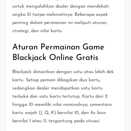
untuk mengalahkan dealer dengan mendekati
angka 21 tanpa melewatinya. Beberapa aspek
penting dalam permainan ini meliputi aturan,
strategi, dan nilai kartu.
Aturan Permainan Game
Blackjack Online Gratis
Blackjack dimainkan dengan satu atau lebih dek
kartu. Setiap pemain dibagikan dua kartu,
sedangkan dealer mendapatkan satu kartu
terbuka dan satu kartu tertutup. Kartu dari 2
hingga 10 memiliki nilai nominalnya, sementara
kartu wajah (J, Q, K) bernilai 10, dan As bisa
bernilai 1 atau 11, tergantung pada situasi.