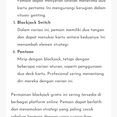
Pemain dapat menyerah setelah menerima dua
kartu pertama. Ini mengurangi kerugian dalam
situasi genting.
Blackjack Switch
Dalam variasi ini, pemain memiliki dua tangan
dan dapat menukar kartu antara keduanya. Ini
menambah elemen strategi.
Pontoon
Mirip dengan blackjack, tetapi dengan
beberapa variasi aturan, seperti penggunaan
dua deck kartu. Profesional sering menantang
diri mereka dengan varian ini.
Permainan blackjack gratis ini sering tersedia di
berbagai platform online. Pemain dapat berlatih
dan menemukan strategi yang paling cocok
sebelum bermain dengan uang sungguhan.