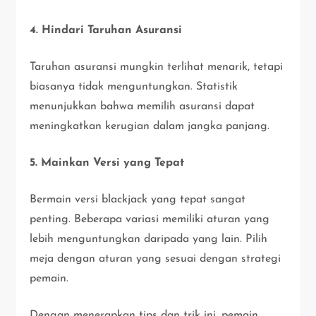
4. Hindari Taruhan Asuransi
Taruhan asuransi mungkin terlihat menarik, tetapi
biasanya tidak menguntungkan. Statistik
menunjukkan bahwa memilih asuransi dapat
meningkatkan kerugian dalam jangka panjang.
5. Mainkan Versi yang Tepat
Bermain versi blackjack yang tepat sangat
penting. Beberapa variasi memiliki aturan yang
lebih menguntungkan daripada yang lain. Pilih
meja dengan aturan yang sesuai dengan strategi
pemain.
Dengan menerapkan tips dan trik ini, pemain