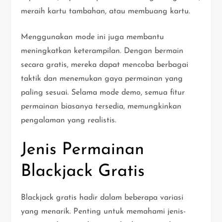
meraih kartu tambahan, atau membuang kartu.
Menggunakan mode ini juga membantu
meningkatkan keterampilan. Dengan bermain
secara gratis, mereka dapat mencoba berbagai
taktik dan menemukan gaya permainan yang
paling sesuai. Selama mode demo, semua fitur
permainan biasanya tersedia, memungkinkan
pengalaman yang realistis.
Jenis Permainan
Blackjack Gratis
Blackjack gratis hadir dalam beberapa variasi
yang menarik. Penting untuk memahami jenis-