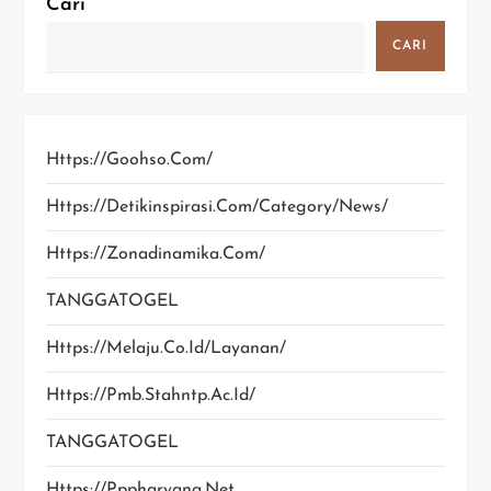
a
Cari
s
CARI
i
p
Https://goohso.com/
o
Https://detikinspirasi.com/category/news/
s
Https://zonadinamika.com/
TANGGATOGEL
Https://melaju.co.id/layanan/
Https://pmb.stahntp.ac.id/
TANGGATOGEL
Https://pppharyana.net