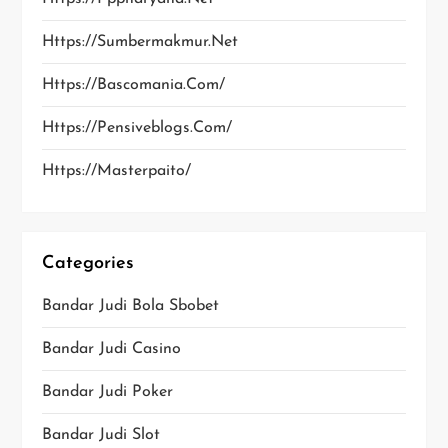
Https://sumbermakmur.net
Https://bascomania.com/
Https://pensiveblogs.com/
Https://Masterpaito/
Categories
Bandar Judi Bola Sbobet
Bandar Judi Casino
Bandar Judi Poker
Bandar Judi Slot