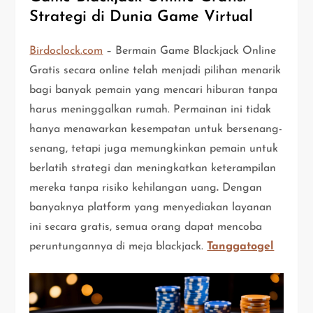
Strategi di Dunia Game Virtual
Birdoclock.com
– Bermain Game Blackjack Online
Gratis secara online telah menjadi pilihan menarik
bagi banyak pemain yang mencari hiburan tanpa
harus meninggalkan rumah. Permainan ini tidak
hanya menawarkan kesempatan untuk bersenang-
senang, tetapi juga memungkinkan pemain untuk
berlatih strategi dan meningkatkan keterampilan
mereka tanpa risiko kehilangan uang
.
Dengan
banyaknya platform yang menyediakan layanan
ini secara gratis, semua orang dapat mencoba
peruntungannya di meja blackjack.
Tanggatogel